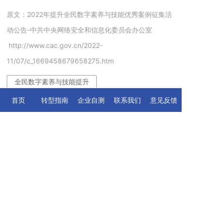
原文：2022年提升全民数字素养与技能优秀案例征集活
动公告-中共中央网络安全和信息化委员会办公室
http://www.cac.gov.cn/2022-
11/07/c_1669458679658275.htm
全民数字素养与技能提升
首页
转型指南
企业自测
联系我们
意见反馈
上一篇
关于做好2023年优质中小企业信息更新和河北省创新型
中小企业评价工作的通知
下一篇
国家新型工业化产业示范基地工业互联网平台赋能数字
化转型提升试点项目名单公示
最新资讯
唐山市工业和信息化局 关于征集中小企业数字化
1
转型试点企业 （第一批）的通知