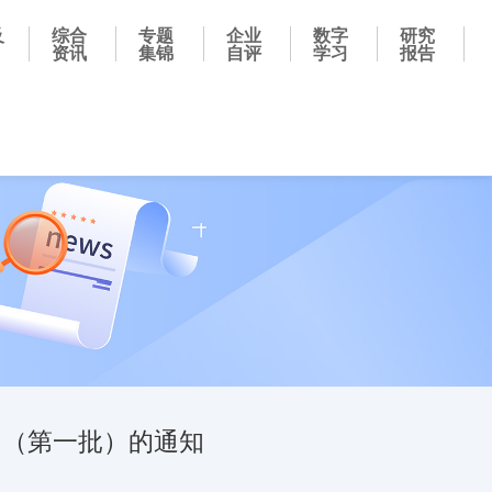
及
综合
专题
企业
数字
研究
资讯
集锦
自评
学习
报告
 （第一批）的通知