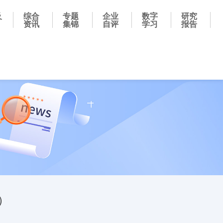
及
综合
专题
企业
数字
研究
资讯
集锦
自评
学习
报告
）