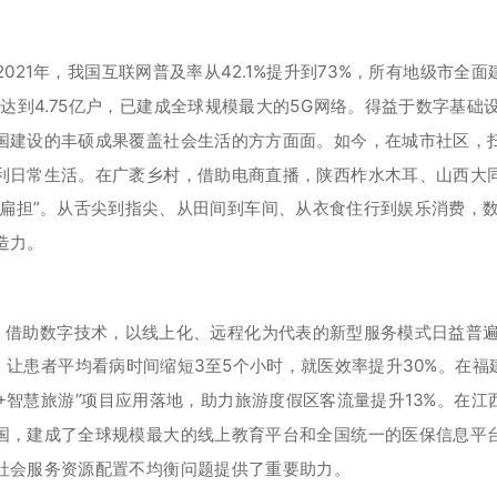
2021年，我国互联网普及率从42.1%提升到73%，所有地级市
用户达到4.75亿户，已建成全球规模最大的5G网络。得益于数字基
国建设的丰硕成果覆盖社会生活的方方面面。如今，在城市社区，
利日常生活。在广袤乡村，借助电商直播，陕西柞水木耳、山西大
金扁担”。从舌尖到指尖、从田间到车间、从衣食住行到娱乐消费，
造力。
借助数字技术，以线上化、远程化为代表的新型服务模式日益普遍。
备，让患者平均看病时间缩短3至5个小时，就医效率提升30%。在
G+智慧旅游”项目应用落地，助力旅游度假区客流量提升13%。在
国，建成了全球规模最大的线上教育平台和全国统一的医保信息平台
社会服务资源配置不均衡问题提供了重要助力。